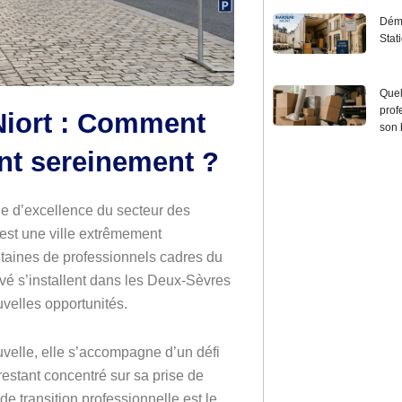
Démé
Stat
Quel
prof
Niort : Comment
son 
t sereinement ?
ôle d’excellence du secteur des
est une ville extrêmement
taines de professionnels cadres du
privé s’installent dans les Deux-Sèvres
uvelles opportunités.
uvelle, elle s’accompagne d’un défi
 restant concentré sur sa prise de
e transition professionnelle est le