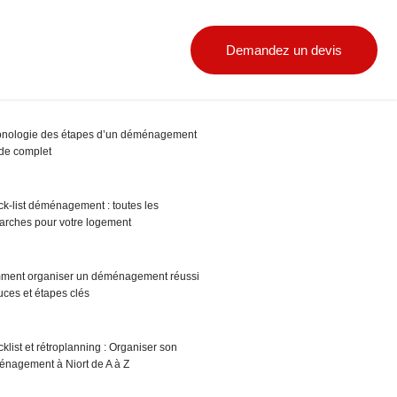
ckage et garde-meubles
Blog
Demandez un devis
Contact
nologie des étapes d’un déménagement
ide complet
k-list déménagement : toutes les
rches pour votre logement
ent organiser un déménagement réussi
tuces et étapes clés
klist et rétroplanning : Organiser son
nagement à Niort de A à Z