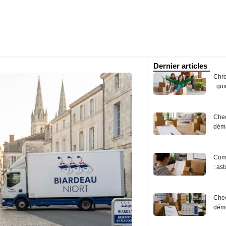
ménagement entreprise
Cartons et matériels de déménagement
Self-sto
Dernier articles
Chro
: gu
Chec
déma
Comm
: as
Chec
démé